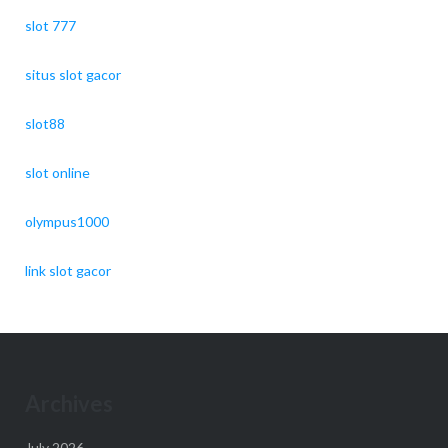
slot 777
situs slot gacor
slot88
slot online
olympus1000
link slot gacor
Archives
July 2026