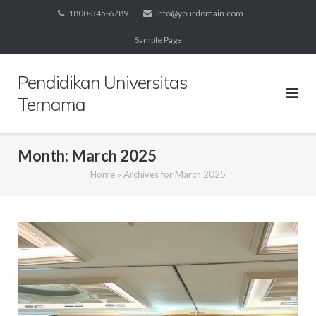
Skip
1800-345-6789
info@yourdomain.com
to
Sample Page
content
Pendidikan Universitas
Ternama
Month:
March 2025
Home
»
Archives for March 2025