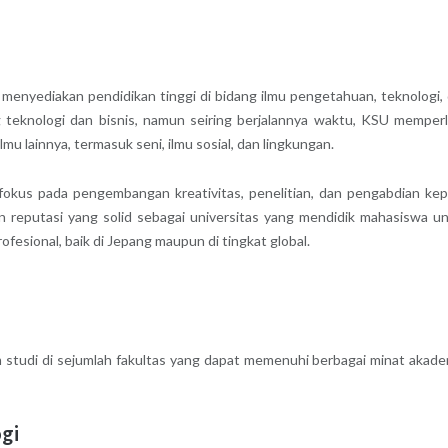
 menyediakan pendidikan tinggi di bidang ilmu pengetahuan, teknologi,
g teknologi dan bisnis, namun seiring berjalannya waktu, KSU memper
u lainnya, termasuk seni, ilmu sosial, dan lingkungan.
rfokus pada pengembangan kreativitas, penelitian, dan pengabdian ke
 reputasi yang solid sebagai universitas yang mendidik mahasiswa u
ofesional, baik di Jepang maupun di tingkat global.
studi di sejumlah fakultas yang dapat memenuhi berbagai minat akade
ogi