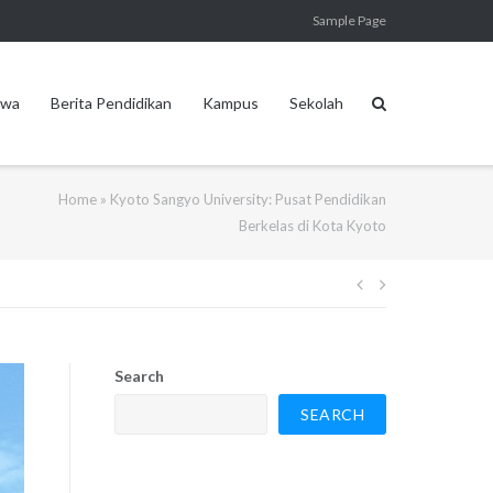
Sample Page
swa
Berita Pendidikan
Kampus
Sekolah
Home
»
Kyoto Sangyo University: Pusat Pendidikan
Berkelas di Kota Kyoto
Post
navigation
Search
SEARCH