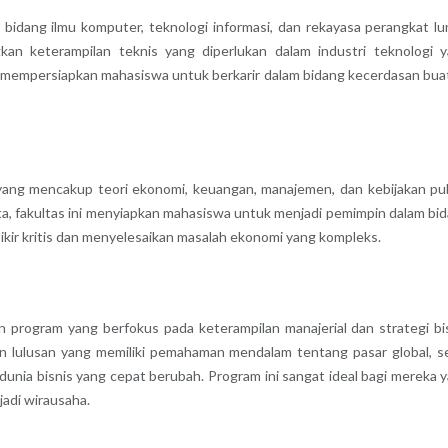
i bidang ilmu komputer, teknologi informasi, dan rekayasa perangkat lu
kan keterampilan teknis yang diperlukan dalam industri teknologi 
a mempersiapkan mahasiswa untuk berkarir dalam bidang kecerdasan bua
ng mencakup teori ekonomi, keuangan, manajemen, dan kebijakan pub
ta, fakultas ini menyiapkan mahasiswa untuk menjadi pemimpin dalam bi
ikir kritis dan menyelesaikan masalah ekonomi yang kompleks.
n program yang berfokus pada keterampilan manajerial dan strategi bi
kan lulusan yang memiliki pemahaman mendalam tentang pasar global, s
unia bisnis yang cepat berubah. Program ini sangat ideal bagi mereka 
jadi wirausaha.