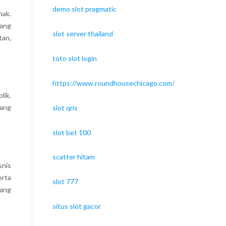
demo slot pragmatic
nak.
yang
slot server thailand
tan,
toto slot login
https://www.roundhousechicago.com/
lik.
dang
slot qris
slot bet 100
scatter hitam
snis
erta
slot 777
yang
situs slot gacor