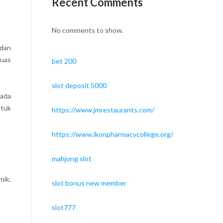
Recent Comments
No comments to show.
 dan
luas
bet 200
slot deposit 5000
pada
ntuk
https://www.jmrestaurants.com/
https://www.ikonpharmacycollege.org/
mahjong slot
mik.
slot bonus new member
slot777