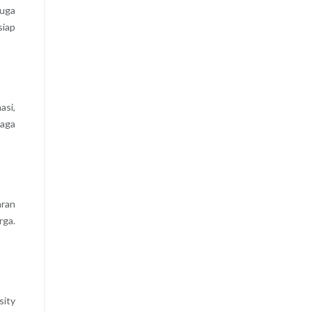
juga
siap
asi,
baga
aran
rga.
sity