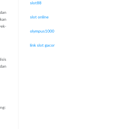
slot88
 dan
slot online
akan
yek-
olympus1000
link slot gacor
isis
 dan
ang: