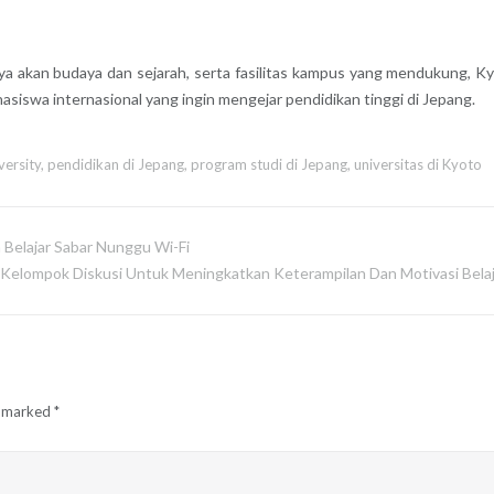
aya akan budaya dan sejarah, serta fasilitas kampus yang mendukung, K
asiswa internasional yang ingin mengejar pendidikan tinggi di Jepang.
ersity
,
pendidikan di Jepang
,
program studi di Jepang
,
universitas di Kyoto
 Belajar Sabar Nunggu Wi-Fi
 Kelompok Diskusi Untuk Meningkatkan Keterampilan Dan Motivasi Belaj
e marked
*