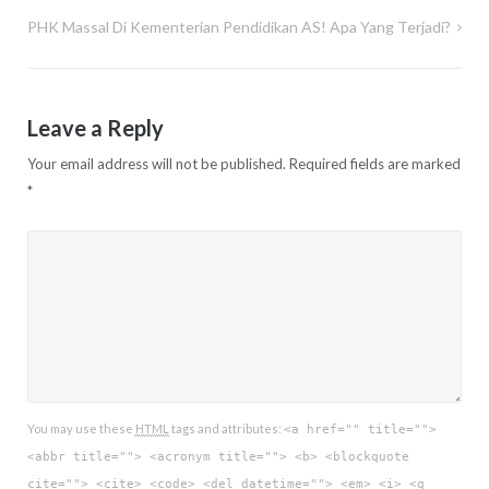
navigation
PHK Massal Di Kementerian Pendidikan AS! Apa Yang Terjadi?
Leave a Reply
Your email address will not be published.
Required fields are marked
*
You may use these
HTML
tags and attributes:
<a href="" title="">
<abbr title=""> <acronym title=""> <b> <blockquote
cite=""> <cite> <code> <del datetime=""> <em> <i> <q