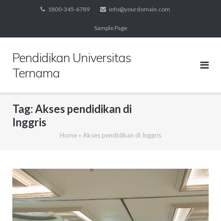
Skip
1800-345-6789
info@yourdomain.com
to
Sample Page
content
Pendidikan Universitas
Ternama
Tag:
Akses pendidikan di
Inggris
Home
»
Akses pendidikan di Inggris