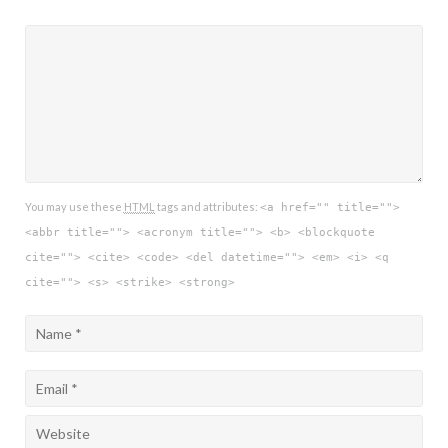
You may use these
HTML
tags and attributes:
<a href="" title="">
<abbr title=""> <acronym title=""> <b> <blockquote
cite=""> <cite> <code> <del datetime=""> <em> <i> <q
cite=""> <s> <strike> <strong>