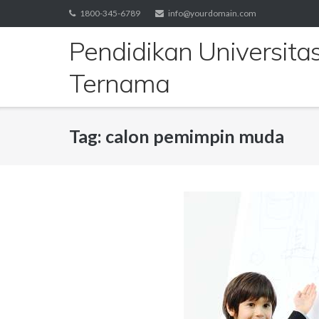
Skip
1800-345-6789
info@yourdomain.com
to
Pendidikan Universita
content
Ternama
Tag:
calon pemimpin muda