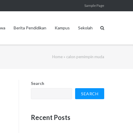
Sample Page
swa
Berita Pendidikan
Kampus
Sekolah
Home
»
calon pemimpin muda
Search
SEARCH
Recent Posts