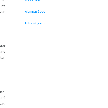
juga
olympus1000
ngan
link slot gacor
atar
rang
nkan
dapi
ori,
uat.