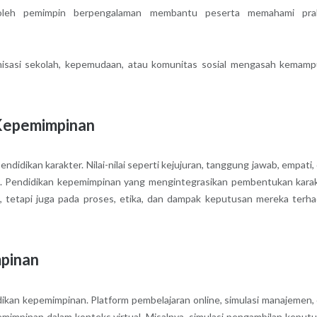
leh pemimpin berpengalaman membantu peserta memahami prak
anisasi sekolah, kepemudaan, atau komunitas sosial mengasah kemam
 Kepemimpinan
ndidikan karakter. Nilai-nilai seperti kejujuran, tanggung jawab, empati,
a. Pendidikan kepemimpinan yang mengintegrasikan pembentukan kara
, tetapi juga pada proses, etika, dan dampak keputusan mereka terh
mpinan
dikan kepemimpinan. Platform pembelajaran online, simulasi manajemen,
emimpinan dalam konteks virtual. Misalnya, simulasi pengambilan keput