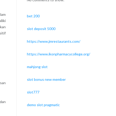
alam
bet 200
liki
tkan
slot deposit 5000
itif
https://www.jmrestaurants.com/
https://www.ikonpharmacycollege.org/
mahjong slot
slot bonus new member
usan
slot777
dan
demo slot pragmatic