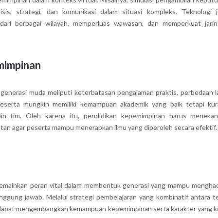
is, strategi, dan komunikasi dalam situasi kompleks. Teknologi 
 dari berbagai wilayah, memperluas wawasan, dan memperkuat jari
mimpinan
enerasi muda meliputi keterbatasan pengalaman praktis, perbedaan l
peserta mungkin memiliki kemampuan akademik yang baik tetapi ku
in tim. Oleh karena itu, pendidikan kepemimpinan harus meneka
jutan agar peserta mampu menerapkan ilmu yang diperoleh secara efektif.
emainkan peran vital dalam membentuk generasi yang mampu mengha
nggung jawab. Melalui strategi pembelajaran yang kombinatif antara te
a dapat mengembangkan kemampuan kepemimpinan serta karakter yang k