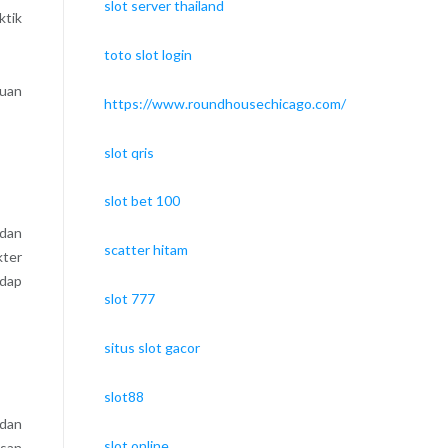
slot server thailand
tik
toto slot login
puan
https://www.roundhousechicago.com/
slot qris
slot bet 100
 dan
scatter hitam
kter
adap
slot 777
situs slot gacor
slot88
 dan
slot online
usan