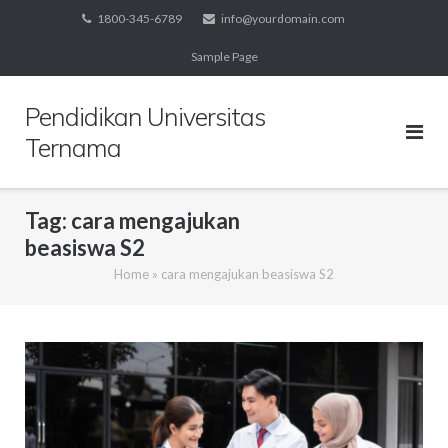
Skip
1800-345-6789
info@yourdomain.com
to
Sample Page
content
Pendidikan Universitas
Ternama
Tag:
cara mengajukan
beasiswa S2
Home
»
cara mengajukan beasiswa S2