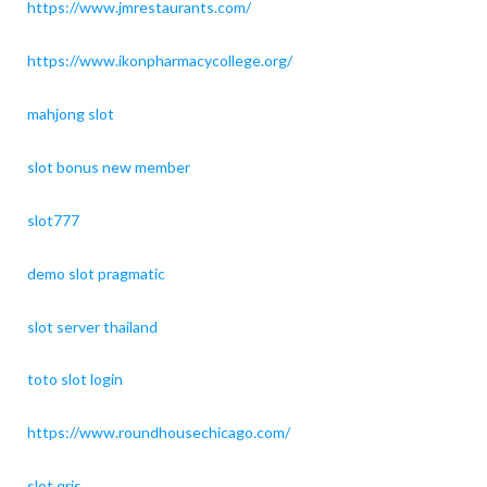
https://www.jmrestaurants.com/
https://www.ikonpharmacycollege.org/
mahjong slot
slot bonus new member
slot777
demo slot pragmatic
slot server thailand
toto slot login
https://www.roundhousechicago.com/
slot qris