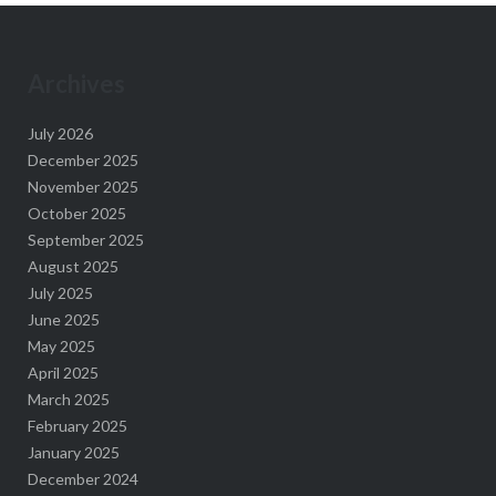
Archives
July 2026
December 2025
November 2025
October 2025
September 2025
August 2025
July 2025
June 2025
May 2025
April 2025
March 2025
February 2025
January 2025
December 2024