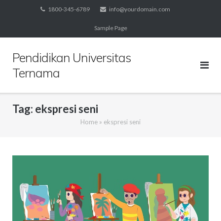
Skip
1800-345-6789
info@yourdomain.com
to
Sample Page
content
Pendidikan Universitas
Ternama
Tag:
ekspresi seni
Home
»
ekspresi seni