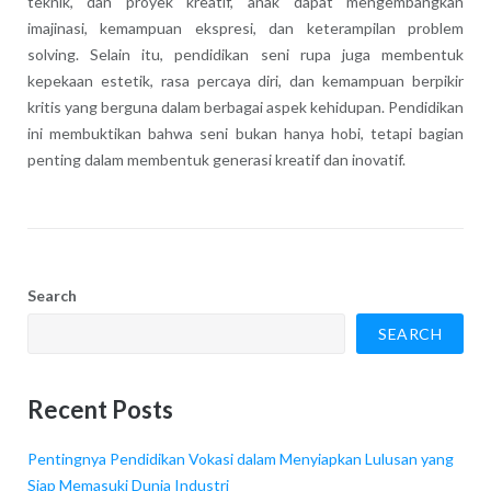
teknik, dan proyek kreatif, anak dapat mengembangkan
imajinasi, kemampuan ekspresi, dan keterampilan problem
solving. Selain itu, pendidikan seni rupa juga membentuk
kepekaan estetik, rasa percaya diri, dan kemampuan berpikir
kritis yang berguna dalam berbagai aspek kehidupan. Pendidikan
ini membuktikan bahwa seni bukan hanya hobi, tetapi bagian
penting dalam membentuk generasi kreatif dan inovatif.
Search
SEARCH
Recent Posts
Pentingnya Pendidikan Vokasi dalam Menyiapkan Lulusan yang
Siap Memasuki Dunia Industri