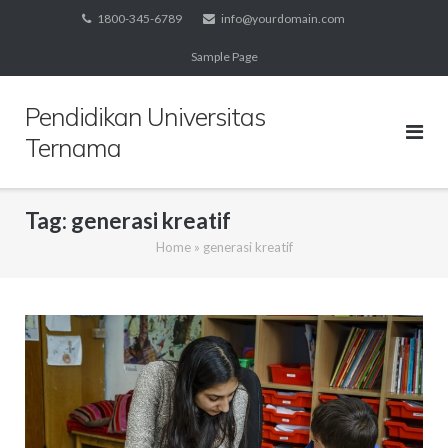
Skip
1800-345-6789
info@yourdomain.com
to
Sample Page
content
Pendidikan Universitas
Ternama
Tag:
generasi kreatif
Home
»
generasi kreatif