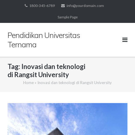
Skip
1800-345-6789
info@yourdomain.com
to
Sample Page
content
Pendidikan Universitas
Ternama
Tag:
Inovasi dan teknologi
di Rangsit University
Home
»
Inovasi dan teknologi di Rangsit University