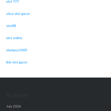
slot 777
situs slot gacor
slot88
slot online
olympus1000
link slot gacor
Archives
July 2026