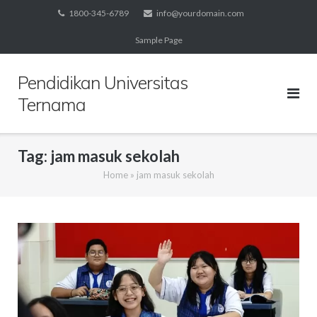
Skip
1800-345-6789
info@yourdomain.com
to
Sample Page
content
Pendidikan Universitas
Ternama
Tag:
jam masuk sekolah
Home
»
jam masuk sekolah