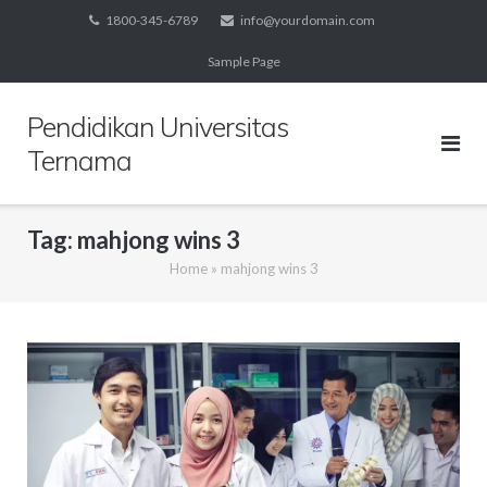
Skip
1800-345-6789
info@yourdomain.com
to
Sample Page
content
Pendidikan Universitas
Ternama
Tag:
mahjong wins 3
Home
»
mahjong wins 3