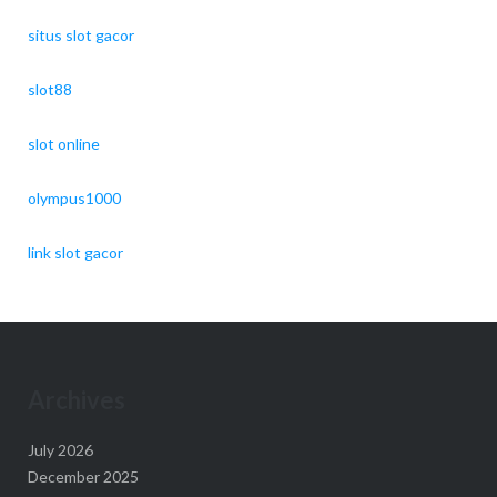
situs slot gacor
slot88
slot online
olympus1000
link slot gacor
Archives
July 2026
December 2025