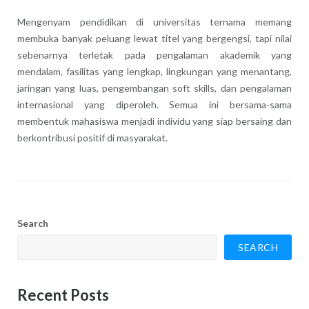
Mengenyam pendidikan di universitas ternama memang
membuka banyak peluang lewat titel yang bergengsi, tapi nilai
sebenarnya terletak pada pengalaman akademik yang
mendalam, fasilitas yang lengkap, lingkungan yang menantang,
jaringan yang luas, pengembangan soft skills, dan pengalaman
internasional yang diperoleh. Semua ini bersama-sama
membentuk mahasiswa menjadi individu yang siap bersaing dan
berkontribusi positif di masyarakat.
Search
SEARCH
Recent Posts