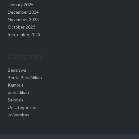
January 2025
December 2024
November 2023
October 2023
September 2023
Categories
Beasiswa
Berita Pendidikan
Kampus
pendidikan
Sekolah
Uncategorized
universitas