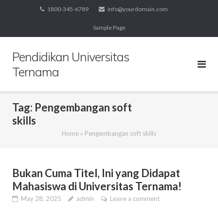
Skip
1800-345-6789
info@yourdomain.com
to
Sample Page
content
Pendidikan Universitas
Ternama
Tag:
Pengembangan soft
skills
Home
»
Pengembangan soft skills
Bukan Cuma Titel, Ini yang Didapat
Mahasiswa di Universitas Ternama!
May 28, 2025
admin
Leave a comment