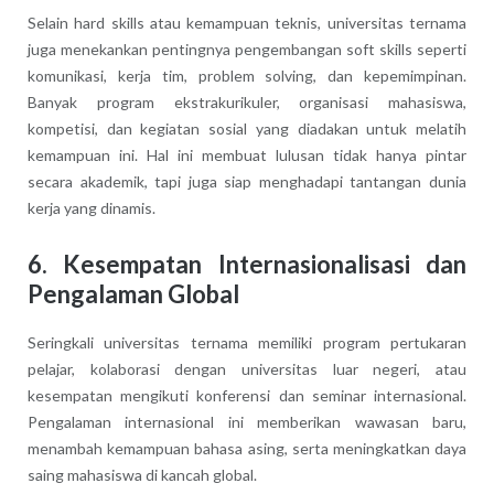
Selain hard skills atau kemampuan teknis, universitas ternama
juga menekankan pentingnya pengembangan soft skills seperti
komunikasi, kerja tim, problem solving, dan kepemimpinan.
Banyak program ekstrakurikuler, organisasi mahasiswa,
kompetisi, dan kegiatan sosial yang diadakan untuk melatih
kemampuan ini. Hal ini membuat lulusan tidak hanya pintar
secara akademik, tapi juga siap menghadapi tantangan dunia
kerja yang dinamis.
6. Kesempatan Internasionalisasi dan
Pengalaman Global
Seringkali universitas ternama memiliki program pertukaran
pelajar, kolaborasi dengan universitas luar negeri, atau
kesempatan mengikuti konferensi dan seminar internasional.
Pengalaman internasional ini memberikan wawasan baru,
menambah kemampuan bahasa asing, serta meningkatkan daya
saing mahasiswa di kancah global.