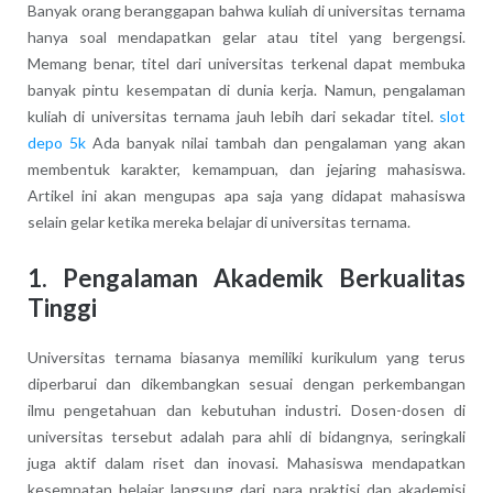
Banyak orang beranggapan bahwa kuliah di universitas ternama
hanya soal mendapatkan gelar atau titel yang bergengsi.
Memang benar, titel dari universitas terkenal dapat membuka
banyak pintu kesempatan di dunia kerja. Namun, pengalaman
kuliah di universitas ternama jauh lebih dari sekadar titel.
slot
depo 5k
Ada banyak nilai tambah dan pengalaman yang akan
membentuk karakter, kemampuan, dan jejaring mahasiswa.
Artikel ini akan mengupas apa saja yang didapat mahasiswa
selain gelar ketika mereka belajar di universitas ternama.
1. Pengalaman Akademik Berkualitas
Tinggi
Universitas ternama biasanya memiliki kurikulum yang terus
diperbarui dan dikembangkan sesuai dengan perkembangan
ilmu pengetahuan dan kebutuhan industri. Dosen-dosen di
universitas tersebut adalah para ahli di bidangnya, seringkali
juga aktif dalam riset dan inovasi. Mahasiswa mendapatkan
kesempatan belajar langsung dari para praktisi dan akademisi