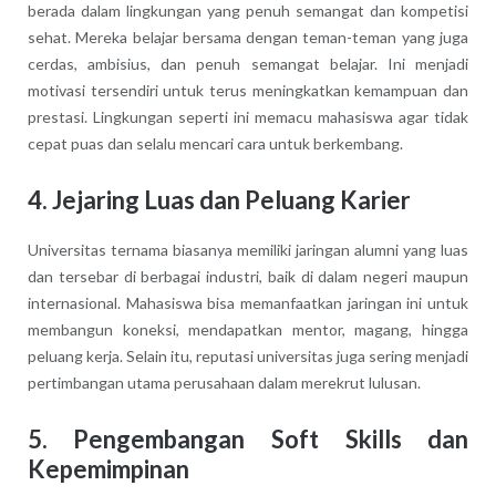
berada dalam lingkungan yang penuh semangat dan kompetisi
sehat. Mereka belajar bersama dengan teman-teman yang juga
cerdas, ambisius, dan penuh semangat belajar. Ini menjadi
motivasi tersendiri untuk terus meningkatkan kemampuan dan
prestasi. Lingkungan seperti ini memacu mahasiswa agar tidak
cepat puas dan selalu mencari cara untuk berkembang.
4. Jejaring Luas dan Peluang Karier
Universitas ternama biasanya memiliki jaringan alumni yang luas
dan tersebar di berbagai industri, baik di dalam negeri maupun
internasional. Mahasiswa bisa memanfaatkan jaringan ini untuk
membangun koneksi, mendapatkan mentor, magang, hingga
peluang kerja. Selain itu, reputasi universitas juga sering menjadi
pertimbangan utama perusahaan dalam merekrut lulusan.
5. Pengembangan Soft Skills dan
Kepemimpinan