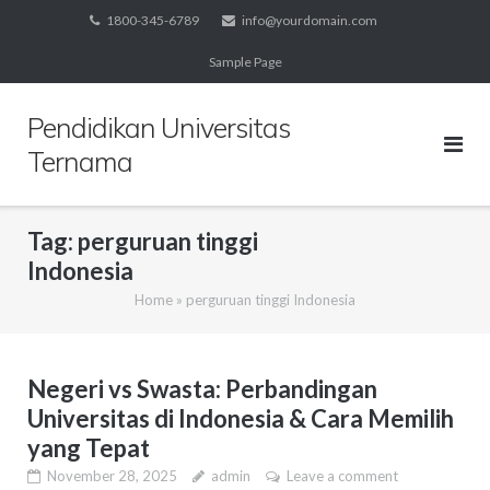
Skip
1800-345-6789
info@yourdomain.com
to
Sample Page
content
Pendidikan Universitas
Ternama
Tag:
perguruan tinggi
Indonesia
Home
»
perguruan tinggi Indonesia
Negeri vs Swasta: Perbandingan
Universitas di Indonesia & Cara Memilih
yang Tepat
November 28, 2025
admin
Leave a comment