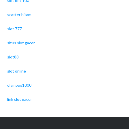
slot bet 100
scatter hitam
slot 777
situs slot gacor
slot88
slot online
olympus1000
link slot gacor