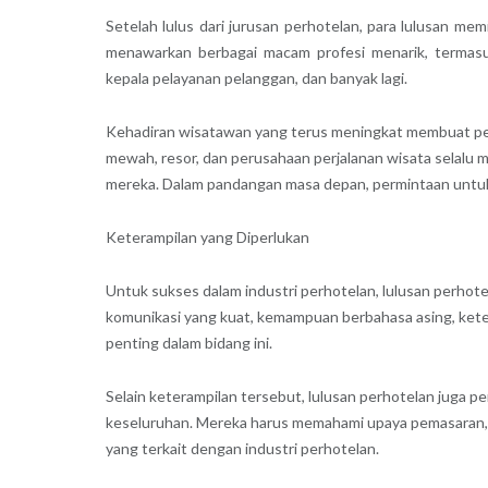
Setelah lulus dari jurusan perhotelan, para lulusan memi
menawarkan berbagai macam profesi menarik, termasuk
kepala pelayanan pelanggan, dan banyak lagi.
Kehadiran wisatawan yang terus meningkat membuat perm
mewah, resor, dan perusahaan perjalanan wisata selalu
mereka. Dalam pandangan masa depan, permintaan untuk 
Keterampilan yang Diperlukan
Untuk sukses dalam industri perhotelan, lulusan perhote
komunikasi yang kuat, kemampuan berbahasa asing, ket
penting dalam bidang ini.
Selain keterampilan tersebut, lulusan perhotelan juga 
keseluruhan. Mereka harus memahami upaya pemasaran, 
yang terkait dengan industri perhotelan.