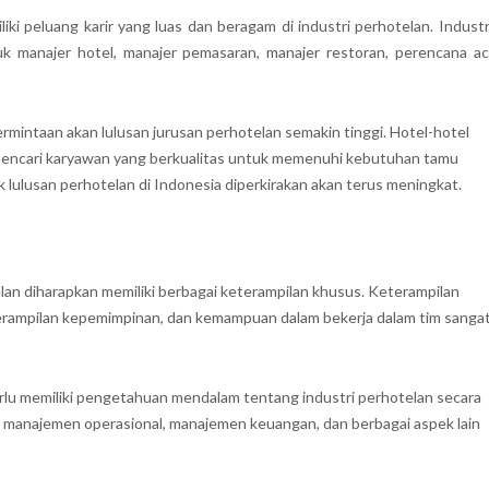
liki peluang karir yang luas dan beragam di industri perhotelan. Industri
 manajer hotel, manajer pemasaran, manajer restoran, perencana ac
intaan akan lulusan jurusan perhotelan semakin tinggi. Hotel-hotel
 mencari karyawan yang berkualitas untuk memenuhi kebutuhan tamu
lulusan perhotelan di Indonesia diperkirakan akan terus meningkat.
lan diharapkan memiliki berbagai keterampilan khusus. Keterampilan
erampilan kepemimpinan, dan kemampuan dalam bekerja dalam tim sanga
perlu memiliki pengetahuan mendalam tentang industri perhotelan secara
manajemen operasional, manajemen keuangan, dan berbagai aspek lain