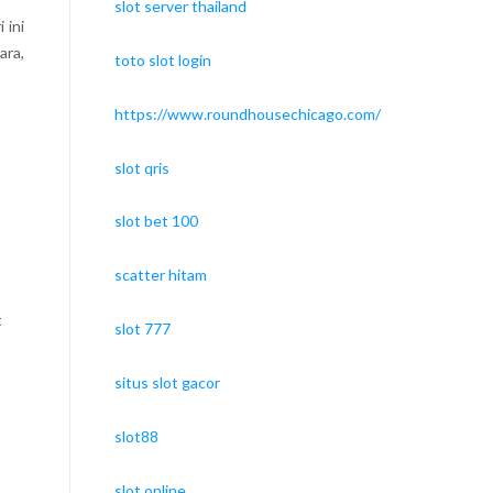
slot server thailand
 ini
ara,
toto slot login
https://www.roundhousechicago.com/
slot qris
slot bet 100
scatter hitam
t
slot 777
situs slot gacor
slot88
slot online