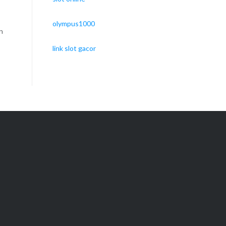
olympus1000
n
link slot gacor