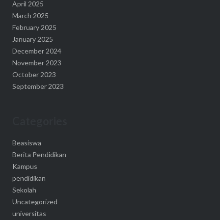
April 2025
March 2025
February 2025
January 2025
December 2024
November 2023
October 2023
September 2023
Categories
Beasiswa
Berita Pendidikan
Kampus
pendidikan
Sekolah
Uncategorized
universitas