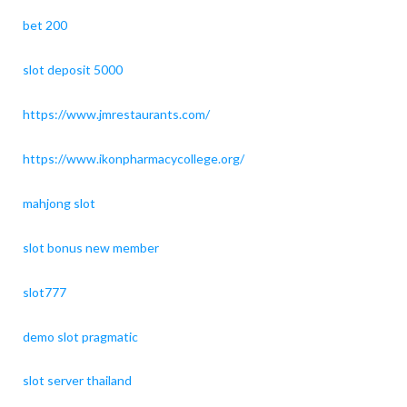
bet 200
slot deposit 5000
https://www.jmrestaurants.com/
https://www.ikonpharmacycollege.org/
mahjong slot
slot bonus new member
slot777
demo slot pragmatic
slot server thailand