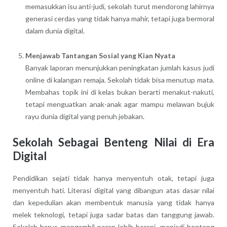
memasukkan isu anti-judi, sekolah turut mendorong lahirnya
generasi cerdas yang tidak hanya mahir, tetapi juga bermoral
dalam dunia digital.
Menjawab Tantangan Sosial yang Kian Nyata
Banyak laporan menunjukkan peningkatan jumlah kasus judi
online di kalangan remaja. Sekolah tidak bisa menutup mata.
Membahas topik ini di kelas bukan berarti menakut-nakuti,
tetapi menguatkan anak-anak agar mampu melawan bujuk
rayu dunia digital yang penuh jebakan.
Sekolah Sebagai Benteng Nilai di Era
Digital
Pendidikan sejati tidak hanya menyentuh otak, tetapi juga
menyentuh hati. Literasi digital yang dibangun atas dasar nilai
dan kepedulian akan membentuk manusia yang tidak hanya
melek teknologi, tetapi juga sadar batas dan tanggung jawab.
Sekolah harus mengambil peran lebih berani, menjadi benteng