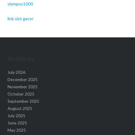
olympus1000
link slot gacor
Archives
July 2026
December 2025
November 2025
October 2025
September 2025
August 2025
July 2025
June 2025
May 2025