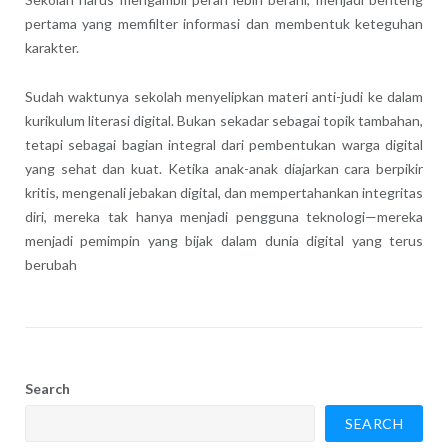
pertama yang memfilter informasi dan membentuk keteguhan
karakter.
Sudah waktunya sekolah menyelipkan materi anti-judi ke dalam
kurikulum literasi digital. Bukan sekadar sebagai topik tambahan,
tetapi sebagai bagian integral dari pembentukan warga digital
yang sehat dan kuat. Ketika anak-anak diajarkan cara berpikir
kritis, mengenali jebakan digital, dan mempertahankan integritas
diri, mereka tak hanya menjadi pengguna teknologi—mereka
menjadi pemimpin yang bijak dalam dunia digital yang terus
berubah
Search
SEARCH