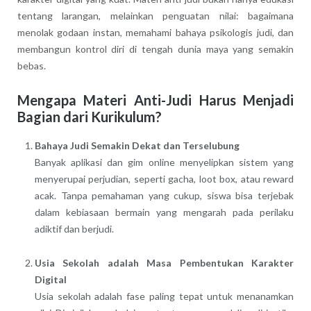
tentang larangan, melainkan penguatan nilai: bagaimana
menolak godaan instan, memahami bahaya psikologis judi, dan
membangun kontrol diri di tengah dunia maya yang semakin
bebas.
Mengapa Materi Anti-Judi Harus Menjadi
Bagian dari Kurikulum?
Bahaya Judi Semakin Dekat dan Terselubung
Banyak aplikasi dan gim online menyelipkan sistem yang
menyerupai perjudian, seperti gacha, loot box, atau reward
acak. Tanpa pemahaman yang cukup, siswa bisa terjebak
dalam kebiasaan bermain yang mengarah pada perilaku
adiktif dan berjudi.
Usia Sekolah adalah Masa Pembentukan Karakter
Digital
Usia sekolah adalah fase paling tepat untuk menanamkan