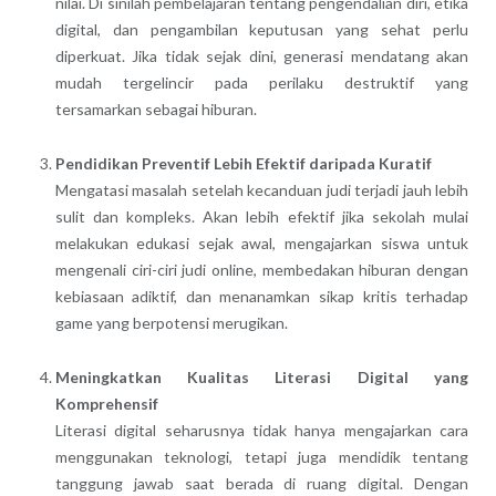
nilai. Di sinilah pembelajaran tentang pengendalian diri, etika
digital, dan pengambilan keputusan yang sehat perlu
diperkuat. Jika tidak sejak dini, generasi mendatang akan
mudah tergelincir pada perilaku destruktif yang
tersamarkan sebagai hiburan.
Pendidikan Preventif Lebih Efektif daripada Kuratif
Mengatasi masalah setelah kecanduan judi terjadi jauh lebih
sulit dan kompleks. Akan lebih efektif jika sekolah mulai
melakukan edukasi sejak awal, mengajarkan siswa untuk
mengenali ciri-ciri judi online, membedakan hiburan dengan
kebiasaan adiktif, dan menanamkan sikap kritis terhadap
game yang berpotensi merugikan.
Meningkatkan Kualitas Literasi Digital yang
Komprehensif
Literasi digital seharusnya tidak hanya mengajarkan cara
menggunakan teknologi, tetapi juga mendidik tentang
tanggung jawab saat berada di ruang digital. Dengan