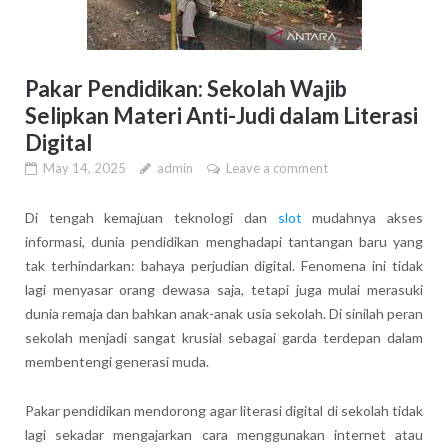
Pakar Pendidikan: Sekolah Wajib
Selipkan Materi Anti-Judi dalam Literasi
Digital
May 14, 2025
admin
Leave a comment
Di tengah kemajuan teknologi dan
slot
mudahnya akses
informasi, dunia pendidikan menghadapi tantangan baru yang
tak terhindarkan: bahaya perjudian digital. Fenomena ini tidak
lagi menyasar orang dewasa saja, tetapi juga mulai merasuki
dunia remaja dan bahkan anak-anak usia sekolah. Di sinilah peran
sekolah menjadi sangat krusial sebagai garda terdepan dalam
membentengi generasi muda.
Pakar pendidikan mendorong agar literasi digital di sekolah tidak
lagi sekadar mengajarkan cara menggunakan internet atau