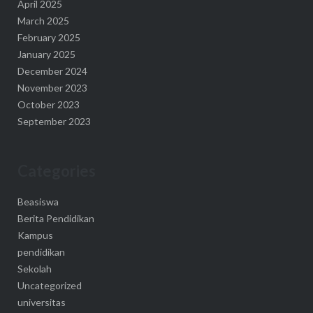
April 2025
March 2025
February 2025
January 2025
December 2024
November 2023
October 2023
September 2023
Categories
Beasiswa
Berita Pendidikan
Kampus
pendidikan
Sekolah
Uncategorized
universitas