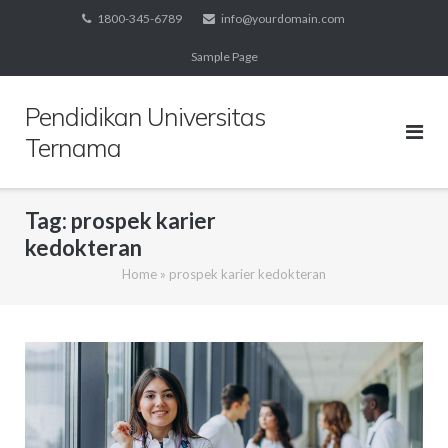
Skip
1800-345-6789
info@yourdomain.com
to
Sample Page
content
Pendidikan Universitas
Ternama
Tag:
prospek karier
kedokteran
Home
»
prospek karier kedokteran