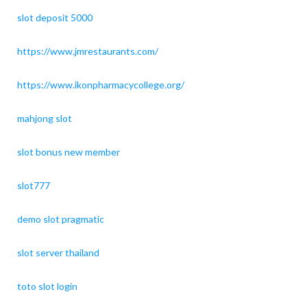
slot deposit 5000
https://www.jmrestaurants.com/
https://www.ikonpharmacycollege.org/
mahjong slot
slot bonus new member
slot777
demo slot pragmatic
slot server thailand
toto slot login