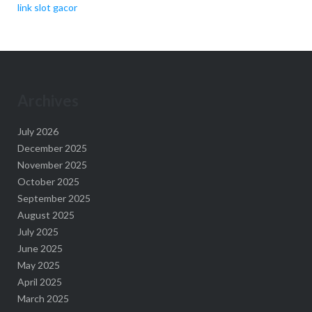
link slot gacor
Archives
July 2026
December 2025
November 2025
October 2025
September 2025
August 2025
July 2025
June 2025
May 2025
April 2025
March 2025