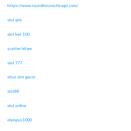
https://www.roundhousechicago.com/
slot qris
slot bet 100
scatter hitam
slot 777
situs slot gacor
slot88
slot online
olympus1000