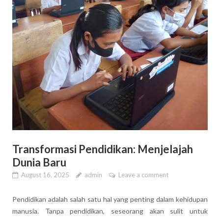
Transformasi Pendidikan: Menjelajah
Dunia Baru
August 16, 2025
admin
Leave a comment
Pendidikan adalah salah satu hal yang penting dalam kehidupan
manusia. Tanpa pendidikan, seseorang akan sulit untuk