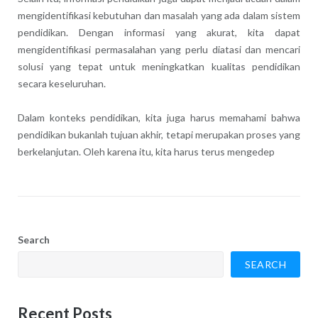
mengidentifikasi kebutuhan dan masalah yang ada dalam sistem
pendidikan. Dengan informasi yang akurat, kita dapat
mengidentifikasi permasalahan yang perlu diatasi dan mencari
solusi yang tepat untuk meningkatkan kualitas pendidikan
secara keseluruhan.
Dalam konteks pendidikan, kita juga harus memahami bahwa
pendidikan bukanlah tujuan akhir, tetapi merupakan proses yang
berkelanjutan. Oleh karena itu, kita harus terus mengedep
Search
SEARCH
Recent Posts