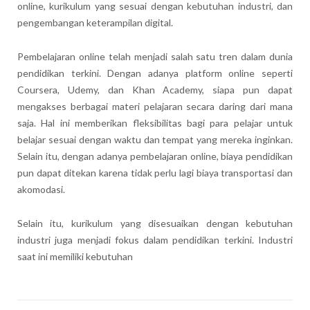
online, kurikulum yang sesuai dengan kebutuhan industri, dan
pengembangan keterampilan digital.
Pembelajaran online telah menjadi salah satu tren dalam dunia
pendidikan terkini. Dengan adanya platform online seperti
Coursera, Udemy, dan Khan Academy, siapa pun dapat
mengakses berbagai materi pelajaran secara daring dari mana
saja. Hal ini memberikan fleksibilitas bagi para pelajar untuk
belajar sesuai dengan waktu dan tempat yang mereka inginkan.
Selain itu, dengan adanya pembelajaran online, biaya pendidikan
pun dapat ditekan karena tidak perlu lagi biaya transportasi dan
akomodasi.
Selain itu, kurikulum yang disesuaikan dengan kebutuhan
industri juga menjadi fokus dalam pendidikan terkini. Industri
saat ini memiliki kebutuhan