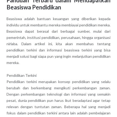
Panduan Terbaru dalam Mendapatkan
Beasiswa Pendidikan
Beasiswa adalah bantuan keuangan yang diberikan kepada
individu untuk membantu mereka membiayai pendidikan mereka.
Beasiswa dapat berasal dari berbagai sumber, mulai dari
pemerintah, institusi pendidikan, perusahaan, hingga organisasi
nirlaba. Dalam artikel ini, kita akan membahas tentang
pendidikan terkini dan informasi beasiswa terkini yang bisa
menjadi solusi bagi siapa pun yang ingin melanjutkan pendidikan
mereka.
Pendidikan Terkini
Pendidikan terkini merupakan konsep pendidikan yang selalu
berubah dan berkembang mengikuti perkembangan zaman.
Dengan perkembangan teknologi dan informasi yang semakin
pesat, dunia pendidikan pun harus ikut beradaptasi agar tetap
relevan dengan tuntutan zaman. Beberapa hal yang menjadi
fokus dalam pendidikan terkini antara lain adalah pembelajaran