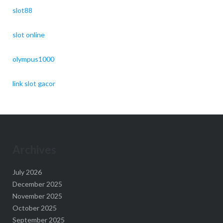
slot88
slot online
olympus1000
link slot gacor
Archives
July 2026
December 2025
November 2025
October 2025
September 2025