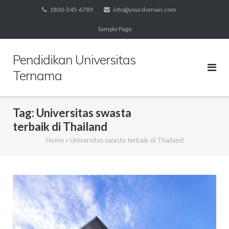
Skip
1800-345-6789
info@yourdomain.com
to
Sample Page
content
Pendidikan Universitas
Ternama
Tag:
Universitas swasta
terbaik di Thailand
Home
»
Universitas swasta terbaik di Thailand