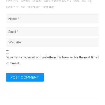
cite=""> <cite> <code> <del datetime=""> <em> <i> <q
cite=""> <s> <strike> <strong>
Save my name, email, and website in this browser for the next time I
comment.