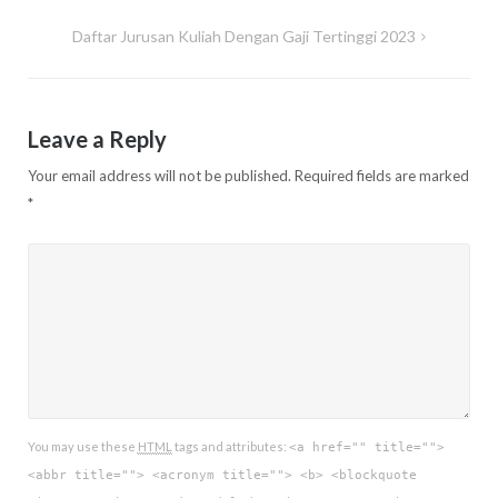
navigation
Daftar Jurusan Kuliah Dengan Gaji Tertinggi 2023
Leave a Reply
Your email address will not be published.
Required fields are marked
*
You may use these
HTML
tags and attributes:
<a href="" title="">
<abbr title=""> <acronym title=""> <b> <blockquote