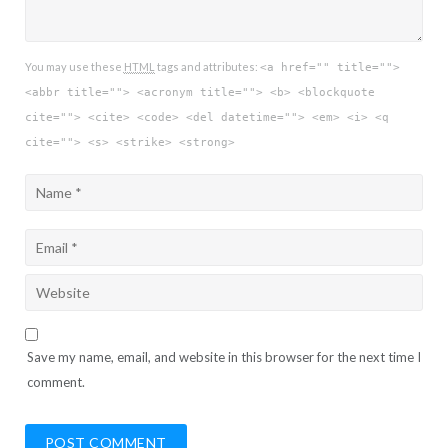
You may use these
HTML
tags and attributes:
<a href="" title="">
<abbr title=""> <acronym title=""> <b> <blockquote
cite=""> <cite> <code> <del datetime=""> <em> <i> <q
cite=""> <s> <strike> <strong>
Save my name, email, and website in this browser for the next time I
comment.