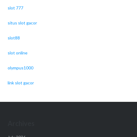
slot 777
situs slot gacor
slot88
slot online
olympus1000
link slot gacor
Archives