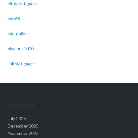
situs slot gacor
slot88
slot online
olympus1000
link slot gacor
Archives
July 2026
December 2025
November 2025