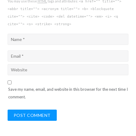
You may use these
HTML
tags and attributes:
<a href="" title="">
<abbr title=""> <acronym title=""> <b> <blockquote
cite=""> <cite> <code> <del datetime=""> <em> <i> <q
cite=""> <s> <strike> <strong>
Save my name, email, and website in this browser for the next time I
comment.