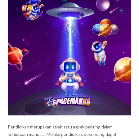
Pendidikan merupakan salah satu aspek penting dalam
kehidupan manusia. Melalui pendidikan, seseorang dapat