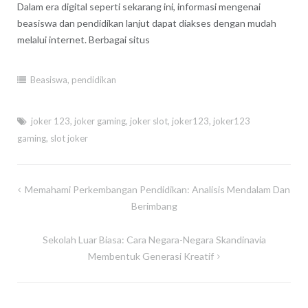
Dalam era digital seperti sekarang ini, informasi mengenai
beasiswa dan pendidikan lanjut dapat diakses dengan mudah
melalui internet. Berbagai situs
Beasiswa
,
pendidikan
joker 123
,
joker gaming
,
joker slot
,
joker123
,
joker123
gaming
,
slot joker
Post
Memahami Perkembangan Pendidikan: Analisis Mendalam Dan
navigation
Berimbang
Sekolah Luar Biasa: Cara Negara-Negara Skandinavia
Membentuk Generasi Kreatif