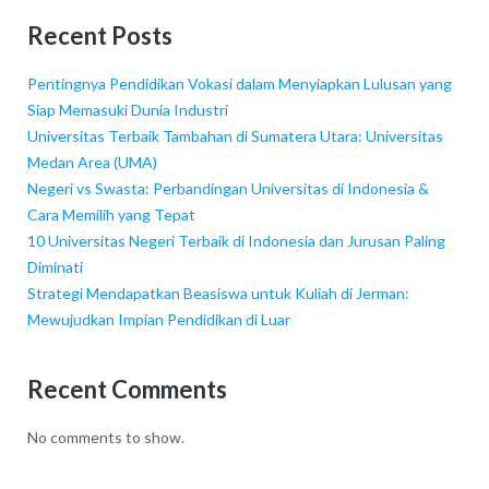
Recent Posts
Pentingnya Pendidikan Vokasi dalam Menyiapkan Lulusan yang
Siap Memasuki Dunia Industri
Universitas Terbaik Tambahan di Sumatera Utara: Universitas
Medan Area (UMA)
Negeri vs Swasta: Perbandingan Universitas di Indonesia &
Cara Memilih yang Tepat
10 Universitas Negeri Terbaik di Indonesia dan Jurusan Paling
Diminati
Strategi Mendapatkan Beasiswa untuk Kuliah di Jerman:
Mewujudkan Impian Pendidikan di Luar
Recent Comments
No comments to show.