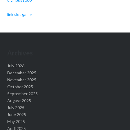
olympus1000
link slot gacor
Archives
July 2026
December 2025
November 2025
October 2025
September 2025
August 2025
July 2025
June 2025
May 2025
April 2025