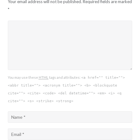
Your email address will not be published.
Required fields are marked
*
You may use these
HTML
tags and attributes:
<a href="" title="">
<abbr title=""> <acronym title=""> <b> <blockquote
cite=""> <cite> <code> <del datetime=""> <em> <i> <q
cite=""> <s> <strike> <strong>