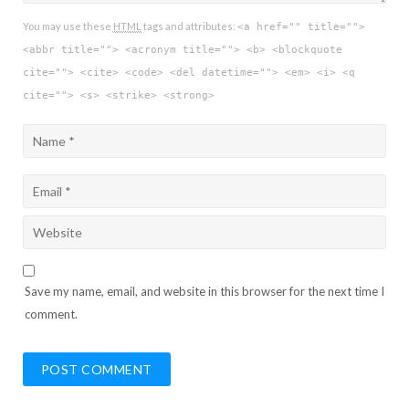
You may use these
HTML
tags and attributes:
<a href="" title="">
<abbr title=""> <acronym title=""> <b> <blockquote
cite=""> <cite> <code> <del datetime=""> <em> <i> <q
cite=""> <s> <strike> <strong>
Save my name, email, and website in this browser for the next time I
comment.