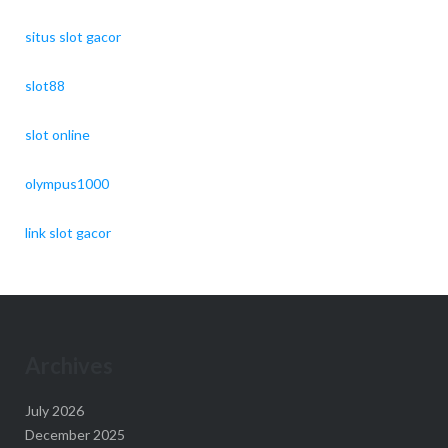
situs slot gacor
slot88
slot online
olympus1000
link slot gacor
Archives
July 2026
December 2025