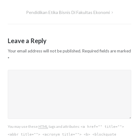
navigation
Pendidikan Etika Bisnis Di Fakultas Ekonomi
Leave a Reply
Your email address will not be published.
Required fields are marked
*
You may use these
HTML
tags and attributes:
<a href="" title="">
<abbr title=""> <acronym title=""> <b> <blockquote