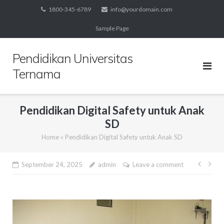
Skip
1800-345-6789
info@yourdomain.com
to
Sample Page
content
Pendidikan Universitas
Ternama
Pendidikan Digital Safety untuk Anak
SD
Home
»
Pendidikan Digital Safety untuk Anak SD
Post
September 24, 2025
admin
Leave a comment
navig