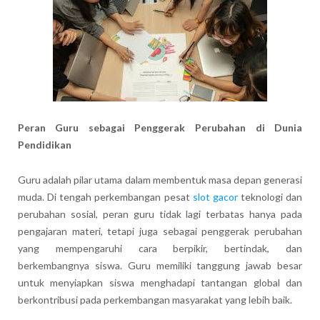
Peran Guru sebagai Penggerak Perubahan di Dunia
Pendidikan
Guru adalah pilar utama dalam membentuk masa depan generasi
muda. Di tengah perkembangan pesat
slot gacor
teknologi dan
perubahan sosial, peran guru tidak lagi terbatas hanya pada
pengajaran materi, tetapi juga sebagai penggerak perubahan
yang mempengaruhi cara berpikir, bertindak, dan
berkembangnya siswa. Guru memiliki tanggung jawab besar
untuk menyiapkan siswa menghadapi tantangan global dan
berkontribusi pada perkembangan masyarakat yang lebih baik.