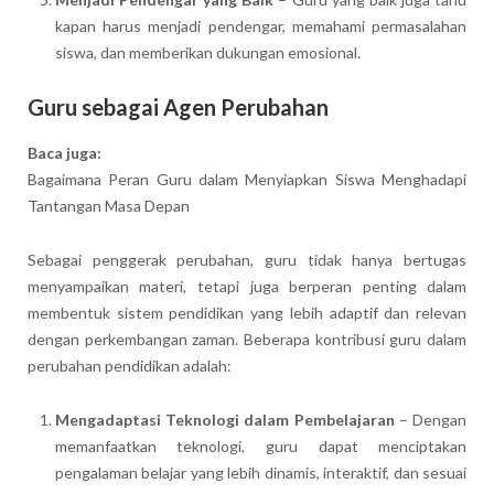
kapan harus menjadi pendengar, memahami permasalahan
siswa, dan memberikan dukungan emosional.
Guru sebagai Agen Perubahan
Baca juga:
Bagaimana Peran Guru dalam Menyiapkan Siswa Menghadapi
Tantangan Masa Depan
Sebagai penggerak perubahan, guru tidak hanya bertugas
menyampaikan materi, tetapi juga berperan penting dalam
membentuk sistem pendidikan yang lebih adaptif dan relevan
dengan perkembangan zaman. Beberapa kontribusi guru dalam
perubahan pendidikan adalah:
Mengadaptasi Teknologi dalam Pembelajaran
– Dengan
memanfaatkan teknologi, guru dapat menciptakan
pengalaman belajar yang lebih dinamis, interaktif, dan sesuai