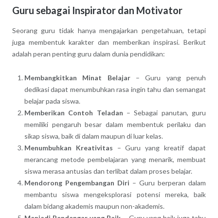
Guru sebagai Inspirator dan Motivator
Seorang guru tidak hanya mengajarkan pengetahuan, tetapi
juga membentuk karakter dan memberikan inspirasi. Berikut
adalah peran penting guru dalam dunia pendidikan:
Membangkitkan Minat Belajar
– Guru yang penuh
dedikasi dapat menumbuhkan rasa ingin tahu dan semangat
belajar pada siswa.
Memberikan Contoh Teladan
– Sebagai panutan, guru
memiliki pengaruh besar dalam membentuk perilaku dan
sikap siswa, baik di dalam maupun di luar kelas.
Menumbuhkan Kreativitas
– Guru yang kreatif dapat
merancang metode pembelajaran yang menarik, membuat
siswa merasa antusias dan terlibat dalam proses belajar.
Mendorong Pengembangan Diri
– Guru berperan dalam
membantu siswa mengeksplorasi potensi mereka, baik
dalam bidang akademis maupun non-akademis.
Menjadi Pendengar yang Baik
– Guru yang baik juga tahu