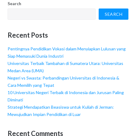
Search
SEARCH
Recent Posts
Pentingnya Pendidikan Vokasi dalam Menyiapkan Lulusan yang
Siap Memasuki Dunia Industri
Universitas Terbaik Tambahan di Sumatera Utara: Universitas
Medan Area (UMA)
Negeri vs Swasta: Perbandingan Universitas di Indonesia &
Cara Memilih yang Tepat
10 Universitas Negeri Terbaik di Indonesia dan Jurusan Paling
Diminati
Strategi Mendapatkan Beasiswa untuk Kuliah di Jerman:
Mewujudkan Impian Pendidikan di Luar
Recent Comments