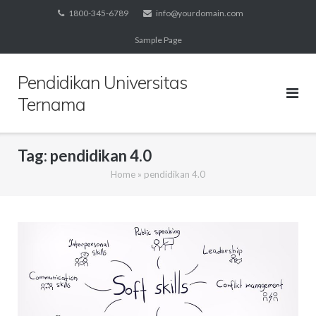
Skip
1800-345-6789
info@yourdomain.com
to
Sample Page
content
Pendidikan Universitas
Ternama
Tag:
pendidikan 4.0
Home
»
pendidikan 4.0