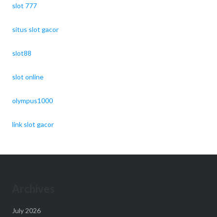
slot 777
situs slot gacor
slot88
slot online
olympus1000
link slot gacor
Archives
July 2026