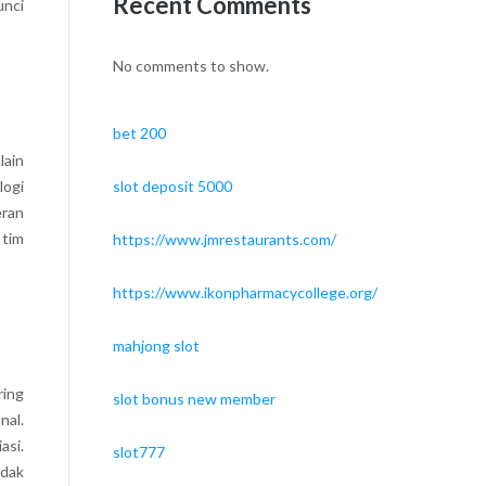
Recent Comments
unci
No comments to show.
bet 200
lain
slot deposit 5000
logi
eran
 tim
https://www.jmrestaurants.com/
https://www.ikonpharmacycollege.org/
mahjong slot
ring
slot bonus new member
nal.
asi.
slot777
idak