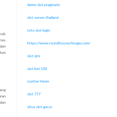
demo slot pragmatic
slot server thailand
toto slot login
ual,
nya,
https://www.roundhousechicago.com/
 dan
elum
slot qris
slot bet 100
scatter hitam
yang
slot 777
uran
 dan
situs slot gacor