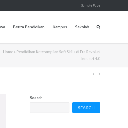
Sample Page
swa
Berita Pendidikan
Kampus
Sekolah
Home
»
Pendidikan Keterampilan Soft Skills di Era Revolusi
Industri 4.0
Post
navigation
Search
SEARCH