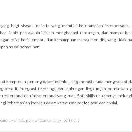
jang bagi siswa. Individu yang memiliki keterampilan interpersonal
ahan, lebih percaya diri dalam menghadapi tantangan, dan mampu bek
angan etika kerja, empati, dan kemampuan manajemen diri, yang tidak h
pan sosial sehari-hari.
 menjadi komponen penting dalam membekali generasi muda menghadapi d
ng kreatif, integrasi teknologi, dan dukungan lingkungan pendidikan 
personal dan intrapersonal yang kuat. Soft skills tidak hanya meleng
gi keberhasilan individu dalam kehidupan profesional dan sosial.
pendidikan 4.0
,
pengembangan anak
,
soft skills