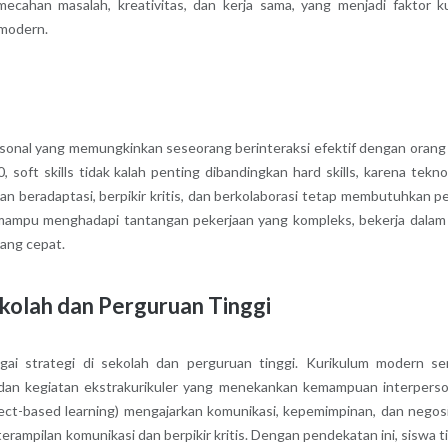
ahan masalah, kreativitas, dan kerja sama, yang menjadi faktor k
 modern.
rsonal yang memungkinkan seseorang berinteraksi efektif dengan orang 
0, soft skills tidak kalah penting dibandingkan hard skills, karena tekno
n beradaptasi, berpikir kritis, dan berkolaborasi tetap membutuhkan p
ih mampu menghadapi tantangan pekerjaan yang kompleks, bekerja dalam
yang cepat.
Sekolah dan Perguruan Tinggi
agai strategi di sekolah dan perguruan tinggi. Kurikulum modern se
, dan kegiatan ekstrakurikuler yang menekankan kemampuan interperso
ject-based learning) mengajarkan komunikasi, kepemimpinan, dan negosi
rampilan komunikasi dan berpikir kritis. Dengan pendekatan ini, siswa t