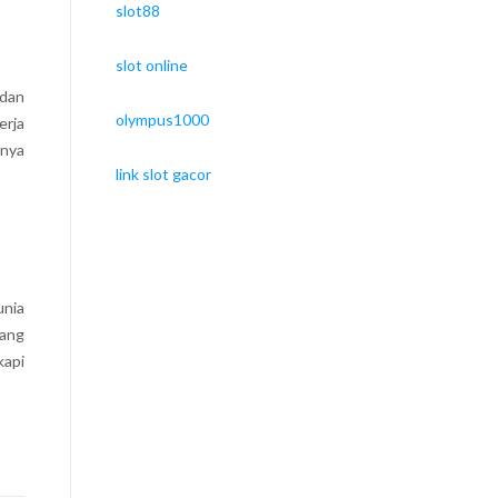
slot88
slot online
 dan
olympus1000
erja
anya
link slot gacor
unia
yang
kapi