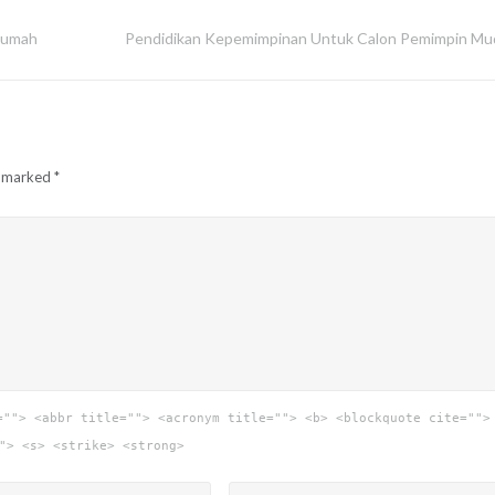
Rumah
Pendidikan Kepemimpinan Untuk Calon Pemimpin Mu
e marked
*
=""> <abbr title=""> <acronym title=""> <b> <blockquote cite="">
"> <s> <strike> <strong>