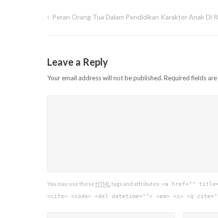
Peran Orang Tua Dalam Pendidikan Karakter Anak Di 
Post
navigation
Leave a Reply
Your email address will not be published.
Required fields ar
You may use these
HTML
tags and attributes:
<a href="" title
<cite> <code> <del datetime=""> <em> <i> <q cite="