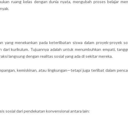
emukan ruang kelas dengan dunia nyata, mengubah proses belajar men
nyak.
an yang menekankan pada keterlibatan siswa dalam proyek-proyek sos
an dari kurikulum. Tujuannya adalah untuk menumbuhkan empati, tang
eraksi langsung dengan realitas sosial yang ada di sekitar mereka.
impangan, kemiskinan, atau lingkungan—tetapi juga terlibat dalam penca
s sosial dari pendekatan konvensional antara lain: