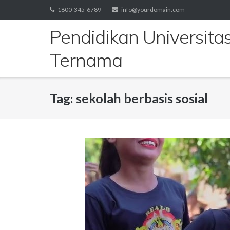
Skip
1800-345-6789
info@yourdomain.com
to
Pendidikan Universita
content
Ternama
Tag:
sekolah berbasis sosial