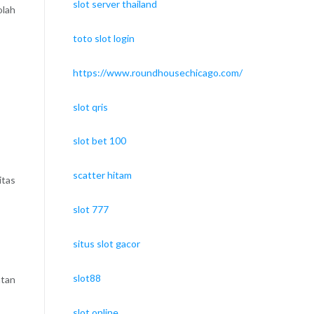
slot server thailand
olah
toto slot login
https://www.roundhousechicago.com/
slot qris
slot bet 100
scatter hitam
itas
slot 777
situs slot gacor
slot88
atan
slot online