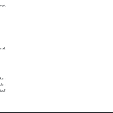
oyek
nal.
ikan
 dan
jadi