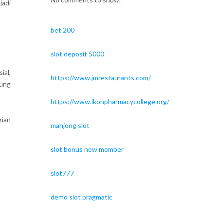
jadi
bet 200
slot deposit 5000
ial,
https://www.jmrestaurants.com/
gung
https://www.ikonpharmacycollege.org/
rian
mahjong slot
slot bonus new member
slot777
demo slot pragmatic