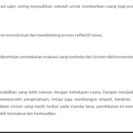
ntasi ujian sering menyulitkan sekolah untuk memberikan ruang bagi pr
an kontekstual dan membimbing proses reflektif siswa.
l, diperlukan pendekatan evaluasi yang berbeda dari sistem nilai konvensio
endidikan yang lebih relevan dengan kehidupan nyata. Dengan menjad
a memperoleh pengetahuan, tetapi juga membangun empati, karakter,
dalam sistem yang masih terikat pada standar lama, pendekatan ini men
bih bermakna dan berkeadilan.