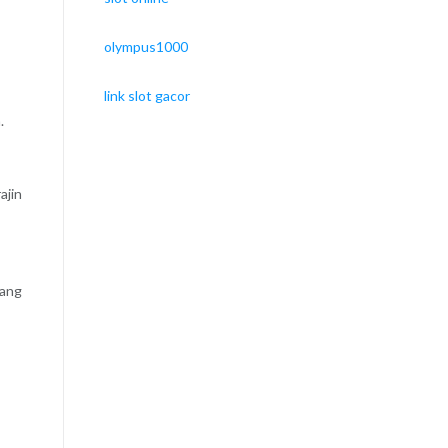
olympus1000
link slot gacor
.
ajin
yang