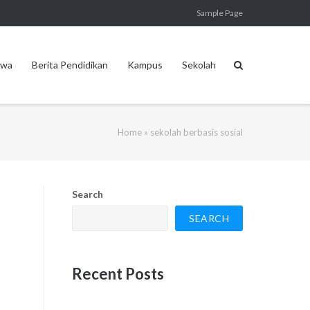
Sample Page
swa
Berita Pendidikan
Kampus
Sekolah
Home
»
sekolah berbasis sosial
Search
SEARCH
Recent Posts