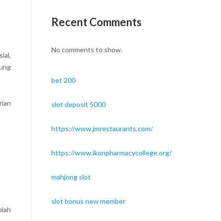
Recent Comments
No comments to show.
ial,
gung
bet 200
rian
slot deposit 5000
https://www.jmrestaurants.com/
https://www.ikonpharmacycollege.org/
mahjong slot
slot bonus new member
olah