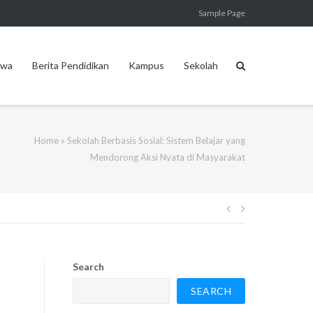
Sample Page
swa
Berita Pendidikan
Kampus
Sekolah
Home
»
Sekolah Berbasis Sosial: Sistem Belajar yang
Mendorong Aksi Nyata di Masyarakat
Post
navigation
Search
SEARCH