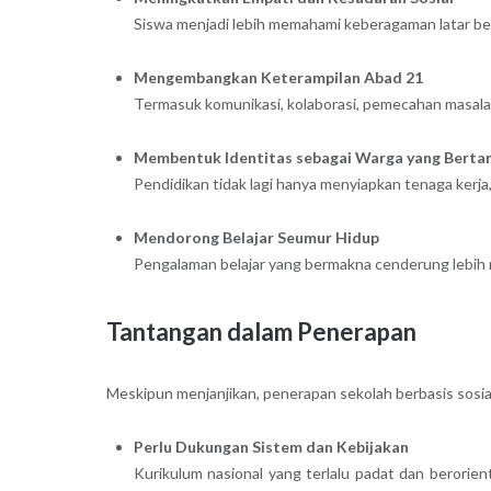
Siswa menjadi lebih memahami keberagaman latar bel
Mengembangkan Keterampilan Abad 21
Termasuk komunikasi, kolaborasi, pemecahan masala
Membentuk Identitas sebagai Warga yang Berta
Pendidikan tidak lagi hanya menyiapkan tenaga kerja,
Mendorong Belajar Seumur Hidup
Pengalaman belajar yang bermakna cenderung lebih m
Tantangan dalam Penerapan
Meskipun menjanjikan, penerapan sekolah berbasis sosia
Perlu Dukungan Sistem dan Kebijakan
Kurikulum nasional yang terlalu padat dan berorie